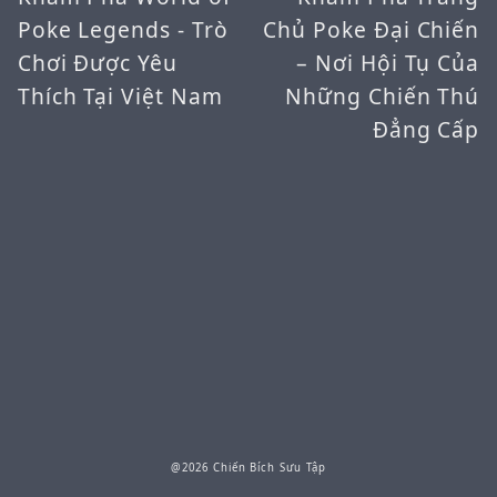
Poke Legends - Trò
Chủ Poke Đại Chiến
Chơi Được Yêu
– Nơi Hội Tụ Của
Thích Tại Việt Nam
Những Chiến Thú
Đẳng Cấp
@2026 Chiến Bích Sưu Tập