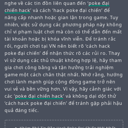
nghe về các tin đồn liên quan đến ‘
poke đại
chiến hack
’ và cách ‘hack poke đại chiến’ để
nâng cấp nhanh hoặc gian lận trong game. Tuy
nhiên, việc sử dụng các phương pháp này không
chỉ vi phạm luật chơi mà còn có thể dẫn đến mất
tài khoản hoặc bị khóa vĩnh viễn. Để tránh rắc
rối, người chơi tại VN nên biết rõ ‘cách hack
poke đại chiến’ để nhận thức rõ các rủi ro. Thay
vì sử dụng các thủ thuật không hợp lệ, hãy tham
gia chơi công bằng và tận hưởng trải nghiệm
game một cách chân thật nhất. Nhớ rằng, hướng
chơi lành mạnh giúp cộng đồng game trở nên
vui vẻ và bền vững hơn. Vì vậy, hãy cảnh giác với
các ‘
poke đại chiến hack
’ và không dại dột thử
‘cách hack poke đại chiến’ để tránh gặp phải hậu
quả đáng tiếc.