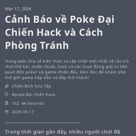
Mar 17, 2026
Cảnh Báo về Poke Đại
Chiến Hack và Cách
Phòng Tránh
Trang web chia sẻ kiến thức và cập nhật mới nhất về các trò
chơi thẻ bài, chiến thuật, hack và các hoạt động giải trí liên
quan đến poker và game chiến đấu. Đón đọc để khám phá
thế giới game hấp dẫn và đầy thử thách!
Chiến Bích Sưu Tập
poke đại chiến hack
162 44 Seconds
2026-03-17
Trong thời gian gần đây, nhiều người chơi đã