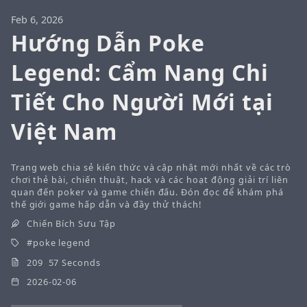
Feb 6, 2026
Hướng Dẫn Poke
Legend: Cẩm Nang Chi
Tiết Cho Người Mới tại
Việt Nam
Trang web chia sẻ kiến thức và cập nhật mới nhất về các trò
chơi thẻ bài, chiến thuật, hack và các hoạt động giải trí liên
quan đến poker và game chiến đấu. Đón đọc để khám phá
thế giới game hấp dẫn và đầy thử thách!
Chiến Bích Sưu Tập
poke legend
209 57 Seconds
2026-02-06